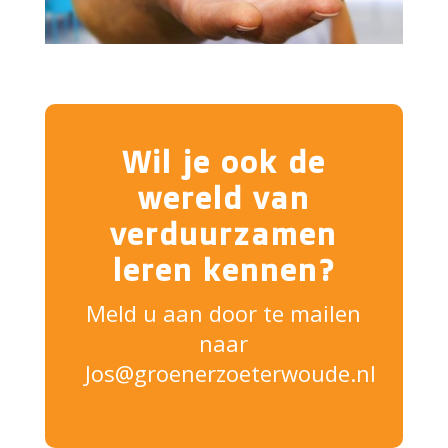
Wil je ook de
wereld van
verduurzamen
leren kennen?
Meld u aan door te mailen
naar
Jos@groenerzoeterwoude.nl